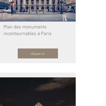
Plan des monuments
incontournables à Paris
cliquez ici