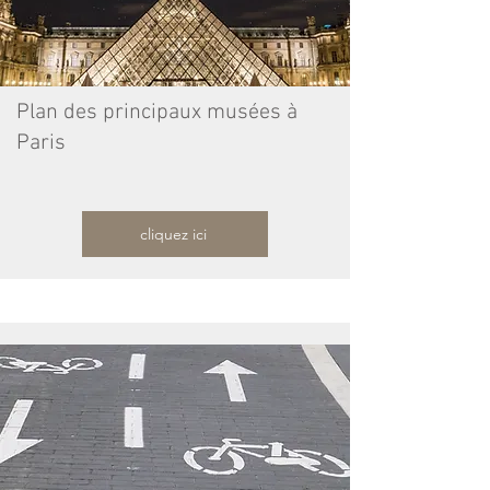
Plan des principaux musées à
Paris
cliquez ici