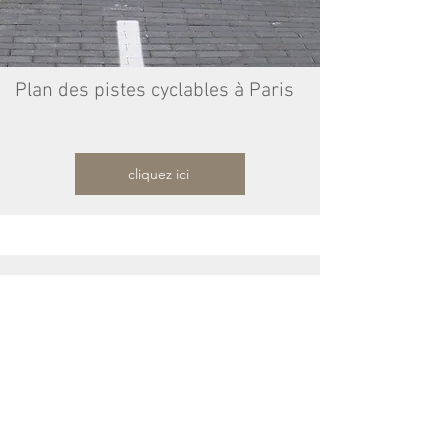
Plan des pistes cyclables à Paris
cliquez ici